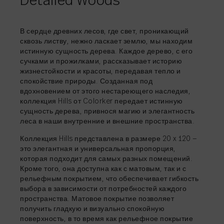
Detailed Woods
ДЕЛИТЬСЯ
→
В сердце древних лесов, где свет, проникающий
сквозь листву, нежно ласкает землю, мы находим
истинную сущность дерева. Каждое дерево, с его
ДЕЛИТЬСЯ
ДЕЛИТЬСЯ
→
→
сучками и прожилками, рассказывает историю
жизнестойкости и красоты, передавая тепло и
спокойствие природы. Созданная под
ДЕЛИТЬСЯ
→
вдохновением от этого нестареющего наследия,
коллекция Hills от Colorker передает истинную
сущность дерева, привнося магию и элегантность
леса в наши внутренние и внешние пространства.
Коллекция Hills представлена в размере 20 x 120 —
это элегантная и универсальная пропорция,
которая подходит для самых разных помещений.
Кроме того, она доступна как с матовым, так и с
рельефным покрытием, что обеспечивает гибкость
выбора в зависимости от потребностей каждого
пространства. Матовое покрытие позволяет
получить гладкую и визуально спокойную
поверхность, в то время как рельефное покрытие