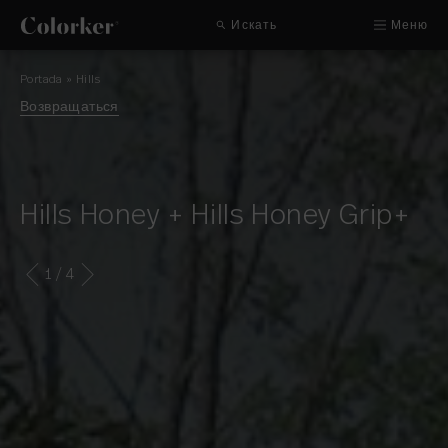
Искать
Меню
Portada
»
Hills
Возвращаться
Hills Honey + Hills Honey Grip+
1
/ 4