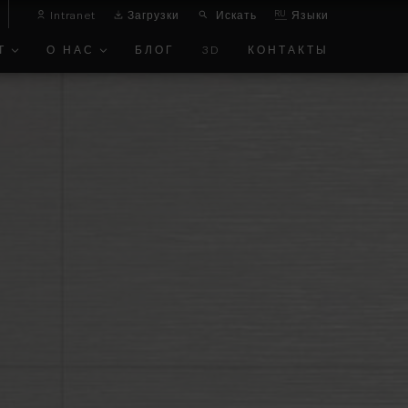
Intranet
Загрузки
Искать
RU
Языки
Т
О НАС
БЛОГ
3D
КОНТАКТЫ
КТ
А ОБ
ЖАЮЩЕЙ
Е
Р