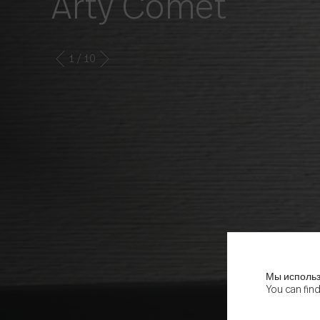
Arty Comet
1
/ 10
Мы использ
You can fin