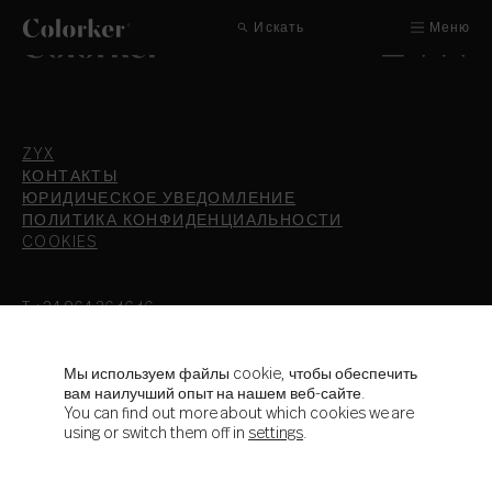
Искать
Меню
ZYX
КОНТАКТЫ
ЮРИДИЧЕСКОЕ УВЕДОМЛЕНИЕ
ПОЛИТИКА КОНФИДЕНЦИАЛЬНОСТИ
COOKIES
T.+34 964 36 16 16
F. 964 38 64 32
info@colorker.com
Ctra. de Alcora, Km 21,3
Мы используем файлы cookie, чтобы обеспечить
вам наилучший опыт на нашем веб-сайте.
12110 Alcora - Castellón - España
You can find out more about which cookies we are
using or switch them off in
settings
.
Colorker Group