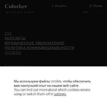
Искать
Меню
ZYX
КОНТАКТЫ
ЮРИДИЧЕСКОЕ УВЕДОМЛЕНИЕ
ПОЛИТИКА КОНФИДЕНЦИАЛЬНОСТИ
COOKIES
T.+34 964 36 16 16
F. 964 38 64 32
info@colorker.com
Ctra. de Alcora, Km 21,3
Мы используем файлы cookie, чтобы обеспечить
вам наилучший опыт на нашем веб-сайте.
12110 Alcora - Castellón - España
You can find out more about which cookies we are
using or switch them off in
settings
.
Colorker Group